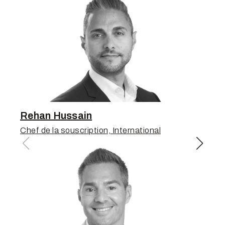
affaires et de la croissance
Rehan Hussain
Skylar Groch
Chef de la souscription, International
Chef des opérations des réclamations