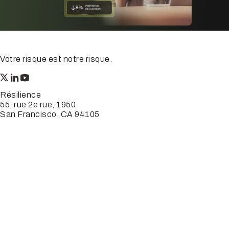
Votre risque est notre risque.
Résilience
55, rue 2e rue, 1950
San Francisco, CA 94105
© 2026 Résilience, tous droits réservés.
Conditions générales
Politique de confidentialité
Avertissement
Pourquoi la résilience
Produits
Solutions
Ressources
Entreprise
Courtiers