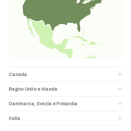
Canada
Coperture disponibili
Regno Unito e Irlanda
Settori coperti
Coperture disponibili
Danimarca, Svezia e Finlandia
Settori coperti
Coperture disponibili
Italia
Responsabile sottoscrizione
Ricavi aziendali
Settori coperti
Miki Ho
25 M $ – 10 Mld $
Coperture disponibili
Responsabile sottoscrizione