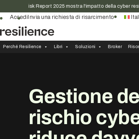
ber Risk Report 2025 mostra l'impatto della cyber resilienza
Accedi
Invia una richiesta di risarcimento
Ita
Perché Resilience
Libri
Soluzioni
Broker
Riso
Gestione de
rischio cyb
riduce
davv