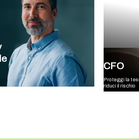
y
le
CFO
Proteggi la tes
riduci il rischio
Scopri di pi