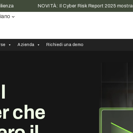
NOVITÀ: Il Cyber Risk Report 2025 mostra l'impat
liano
rse
Azienda
Richiedi una demo
l
er che
ero
il