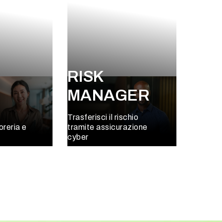
RISK
MANAGER
Trasferisci il rischio
oreria e
tramite assicurazione
cyber
ù
Scopri di più