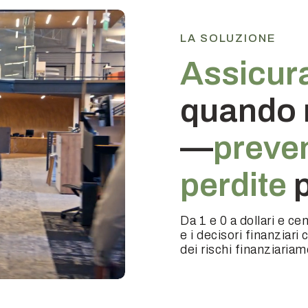
LA SOLUZIONE
Assicur
quando 
—
preven
perdite
p
Da 1 e 0 a dollari e ce
e i decisori finanziari
dei rischi finanziaria