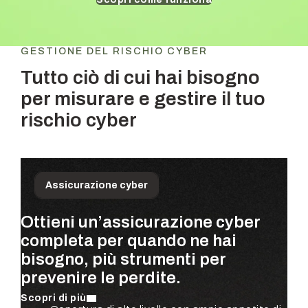
GESTIONE DEL RISCHIO CYBER
Tutto ciò di cui hai bisogno
per misurare e gestire il tuo
rischio cyber
Assicurazione cyber
Ottieni un’assicurazione cyber
Dai priorità ai rischi che contano
Ottieni valutazioni del rischio
completa per quando ne hai
di più per la tua azienda—
continue, basate su dollari, per
bisogno, più strumenti per
quantificati usando dati reali sui
l’intera organizzazione—
prevenire le perdite.
sinistri e validati da esperti di
completamente automatizzate.
sicurezza.
Scopri di più
Scopri di più