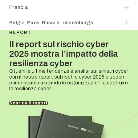
Andrea Nicelli
25 M € – 10 Mld €
Coperture disponibili
Francia
+
Responsabile sottoscrizione
Ricavi aziendali
Settori coperti
Andrea Nicelli
25 M € – 10 Mld €
Coperture disponibili
Belgio, Paesi Bassi e Lussemburgo
+
Responsabile sottoscrizione
Ricavi aziendali
Settori coperti
Rehan Hussain
25 M € – 10 Mld €
REPORT
Coperture disponibili
+
Responsabile sottoscrizione
Il report sul rischio cyber
Ricavi aziendali
Settori coperti
Thorsten Mairhofer
25 M € – 10 Mld €
2025 mostra l’impatto della
+
Responsabile sottoscrizione
Ricavi aziendali
resilienza cyber
Marijke Van Berkhom
25 M € – 10 Mld €
+
Ottieni le ultime tendenze e analisi sui sinistri cyber
Responsabile sottoscrizione
Ricavi aziendali
con il nostro report sul rischio cyber 2025 e scopri
Marijke Van Berkhom
25 M € – 10 Mld €
come stiamo aiutando le organizzazioni a costruire
+
la resilienza cyber.
Scarica il report