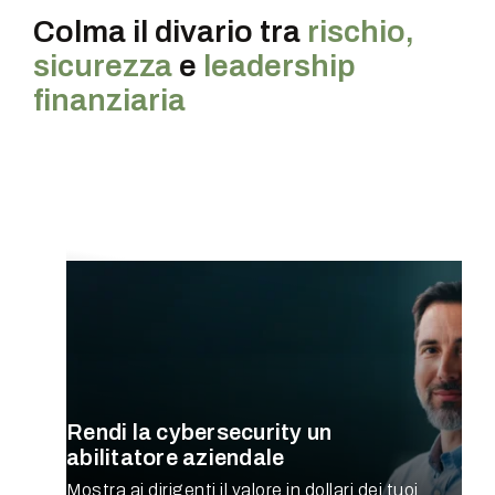
Colma il divario tra
rischio,
sicurezza
e
leadership
finanziaria
CISO
Rendi la cybersecurity un
abilitatore aziendale
Mostra ai dirigenti il valore in dollari dei tuoi