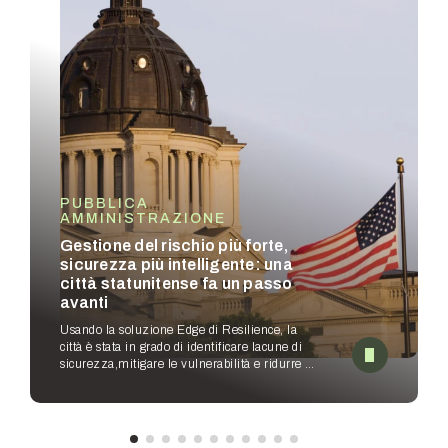
PUBBLICA
AMMINISTRAZIONE
Gestione del rischio più forte,
sicurezza più intelligente: una
città statunitense fa un passo
avanti
Usando la soluzione Edge di Resilience, la
città è stata in grado di identificare lacune di
sicurezza,
mitigare le vulnerabilità e ridurre i
sottolimiti – consentendo ai team di
sicurezza
di migliorare i flussi di lavoro.