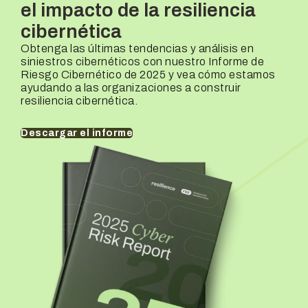
el impacto de la resiliencia
Líder de suscripción
Ingresos de la empresa
cibernética
Marijke Van Berkhom
25M € – 10B €+
Obtenga las últimas tendencias y análisis en
Líder de suscripción
Ingresos de la empresa
siniestros cibernéticos con nuestro Informe de
Marijke Van Berkhom
25M € – 10B €+
Riesgo Cibernético de 2025 y vea cómo estamos
ayudando a las organizaciones a construir
resiliencia cibernética.
Descargar el informe