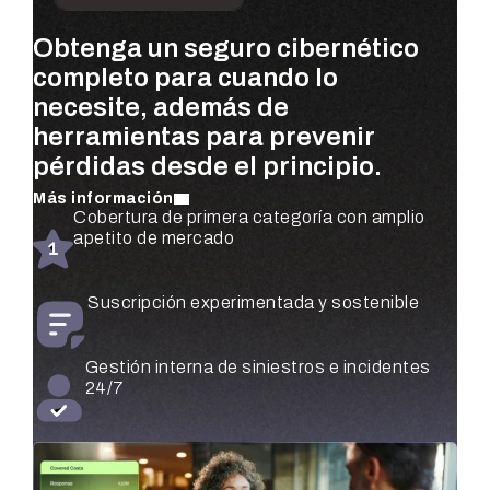
Obtenga un seguro cibernético
Priorice los riesgos más
Obtenga evaluaciones de riesgo
completo para cuando lo
importantes para su negocio,
continuas, basadas en el valor
necesite, además de
cuantificados utilizando datos de
monetario, para toda su
herramientas para prevenir
siniestros reales y validados por
organización, completamente
pérdidas desde el principio.
expertos en seguridad.
automatizadas.
Más información
Más información
Más información
Evaluaciones de riesgo automatizadas para
Cobertura de primera categoría con amplio
Monitorización y mitigación de riesgos en
cada filial y unidad de negocio
apetito de mercado
tiempo real
Vea qué controles de seguridad son más
Priorización de controles cuantificada
Suscripción experimentada y sostenible
importantes, clasificados por impacto
financieramente
monetario
Gestión interna de siniestros e incidentes
Pruebas y validación de escenarios de ataque
24/7
Monitorice las amenazas en toda su
del mundo real
organización desde un solo lugar