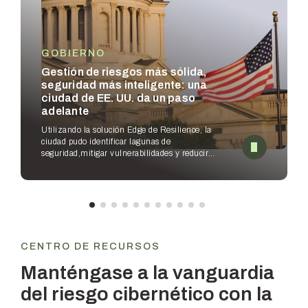
GOBIERNO
Gestión de riesgos más sólida,
seguridad más inteligente: una
ciudad de EE. UU. da un paso
adelante
Utilizando la solución Edge de Resilience, la
ciudad pudo identificar lagunas de
seguridad,
mitigar vulnerabilidades y reducir
sublímite, al tiempo que empoderaba a los
equipos de seguridad
para mejorar los flujos de
trabajo.
CENTRO DE RECURSOS
Manténgase a la vanguardia
del riesgo cibernético con la