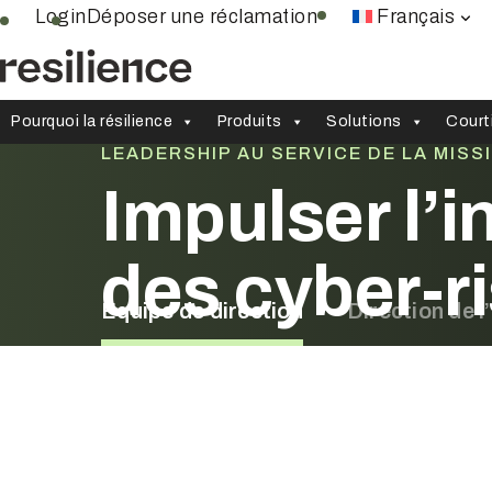
Aller
Login
Déposer une réclamation
Français
au
contenu
Pourquoi la résilience
Produits
Solutions
Court
LEADERSHIP AU SERVICE DE LA MISS
Impulser l’i
des cyber-r
Équipe de direction
Direction de 