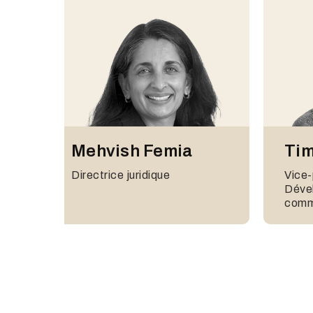
Thorsten
And
Mehvish Femia
Tim
Mairhofer
Respo
Directrice juridique
Vice-
Responsable Allemagne &
Déve
Autriche
comm