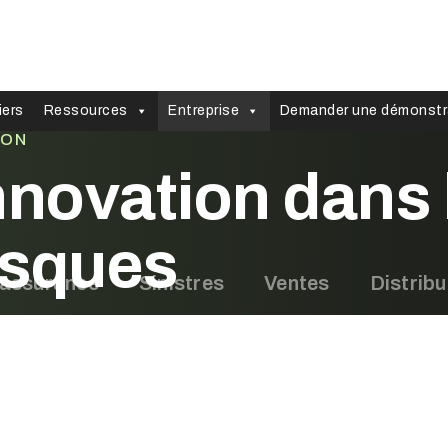
iers
Ressources
Entreprise
Demander une démonstr
ION
nnovation dans 
isques
l’assurance
Sinistres
Ventes
Distribu