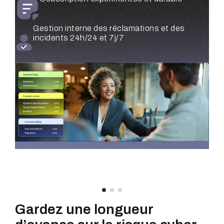
classée selon la priorité financière
Priorisation des contrôles quantifiée
financièrement
Gestion interne des réclamations et des
Surveillance continue et centralisée de
incidents 24h/24 et 7j/7
l’exposition sur chaque entité
Test et validation de scénarios d’attaque
réels
Gardez une longueur