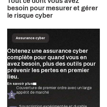
Tout ce dont vous avez
besoin pour mesurer et gérer
le risque cyber
Assurance cyber
Obtenez une assurance cyber
Priorisez les risques qui
Obtenez des évaluations de
complète pour quand vous en
comptent le plus pour votre
risque continues, basées sur les
avez besoin, plus des outils pour
entreprise—quantifiés à l’aide de
dollars, pour l’ensemble de votre
prévenir les pertes en premier
données réelles de sinistres et
organisation—entièrement
lieu.
validés par des experts en
automatisées.
sécurité.
En savoir plus
En savoir plus
Évaluations de risque automatisées pour
Couverture de premier ordre avec un large
En savoir plus
chaque filiale et unité commerciale
appétit de marché
Surveillance et atténuation du risque en
temps réel
Priorisation des contrôles hiérarchisée et
Souscription expérimentée et durable