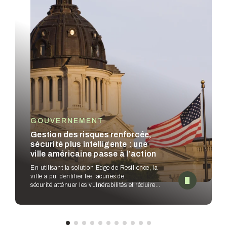
GOUVERNEMENT
Gestion des risques renforcée,
sécurité plus intelligente : une
ville américaine passe à l’action
En utilisant la solution Edge de Resilience, la
ville a pu identifier les lacunes de
sécurité,
atténuer les vulnérabilités et réduire
les sous-limites – tout en permettant aux
équipes de sécurité
d’améliorer leurs flux de
travail.