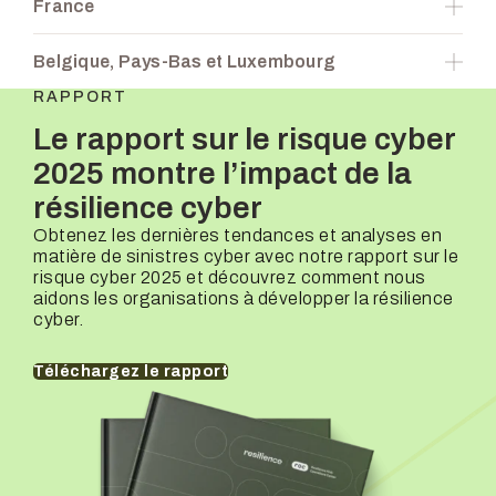
France
Chiffre d'affaires des
entreprises
Andrea Nicelli
Secteurs couverts
25 M€ – 10 G€+
Couvertures disponibles
Responsable de souscription
Belgique, Pays-Bas et Luxembourg
Chiffre d'affaires des
entreprises
Andrea Nicelli
Secteurs couverts
25 M€ – 10 G€+
RAPPORT
Couvertures disponibles
Responsable de souscription
Chiffre d'affaires des
Le rapport sur le risque cyber
entreprises
Rehan Hussain
Secteurs couverts
25 M€ – 10 G€+
Responsable de souscription
2025 montre l’impact de la
Chiffre d'affaires des
entreprises
Thorsten Mairhofer
résilience cyber
25 M€ – 10 G€+
Responsable de souscription
Chiffre d'affaires des
Obtenez les dernières tendances et analyses en
entreprises
Marijke Van Berkhom
matière de sinistres cyber avec notre rapport sur le
25 M€ – 10 G€+
Responsable de souscription
risque cyber 2025 et découvrez comment nous
Chiffre d'affaires des
entreprises
aidons les organisations à développer la résilience
Marijke Van Berkhom
25 M€ – 10 G€+
cyber.
Téléchargez le rapport