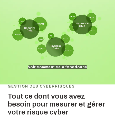
Voir comment cela fonctionne
GESTION DES CYBERRISQUES
Tout ce dont vous avez
besoin pour mesurer et gérer
votre risque cyber